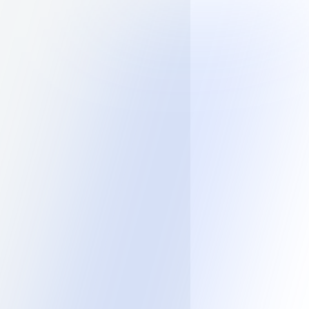
0
0
ва
8 (800) 302-94-18
Войти
:30