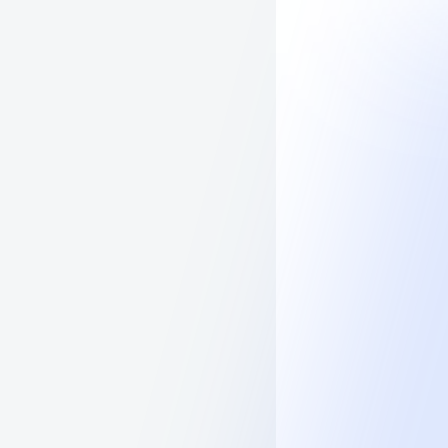
0
0
ва
8 (800) 302-94-18
Войти
:30