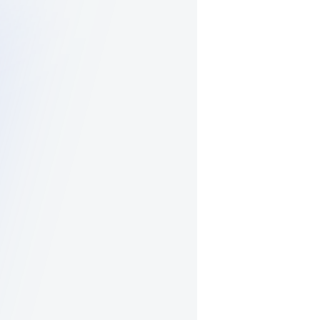
0
0
ва
8 (800) 302-94-18
Войти
:30